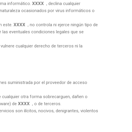
tema informático.
XXXX
, declina cualquier
r naturaleza ocasionados por virus informáticos o
n este.
XXXX
, no controla ni ejerce ningún tipo de
 las eventuales condiciones legales que se
ulnere cualquier derecho de terceros ni la
ciones suministrada por el proveedor de acceso
e cualquier otra forma sobrecarguen, dañen o
ftware) de
XXXX
, o de terceros.
icios son ilícitos, nocivos, denigrantes, violentos