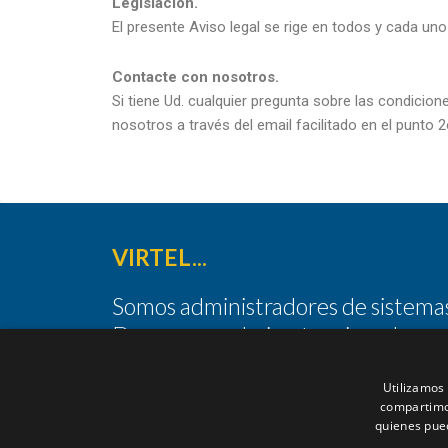
Legislación.
El presente Aviso legal se rige en todos y cada un
Contacte con nosotros.
Si tiene Ud. cualquier pregunta sobre las condicion
nosotros a través del email facilitado en el punto 2
VIRTEL...
Somos administradores de sistemas
Devops, sysadmins, tecnicos de
sistemas y mucho más…
Utilizamos 
compartimos
quienes pue