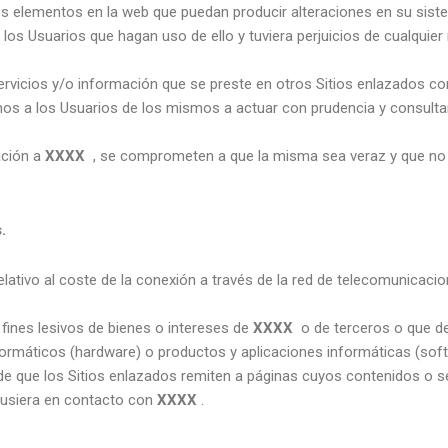
tros elementos en la web que puedan producir alteraciones en su sis
 los Usuarios que hagan uso de ello y tuviera perjuicios de cualquie
servicios y/o información que se preste en otros Sitios enlazados co
os a los Usuarios de los mismos a actuar con prudencia y consultar
ación a
XXXX
, se comprometen a que la misma sea veraz y que no v
.
 relativo al coste de la conexión a través de la red de telecomunica
fines lesivos de bienes o intereses de
XXXX
o de terceros o que d
nformáticos (hardware) o productos y aplicaciones informáticas (so
e que los Sitios enlazados remiten a páginas cuyos contenidos o serv
pusiera en contacto con
XXXX
.