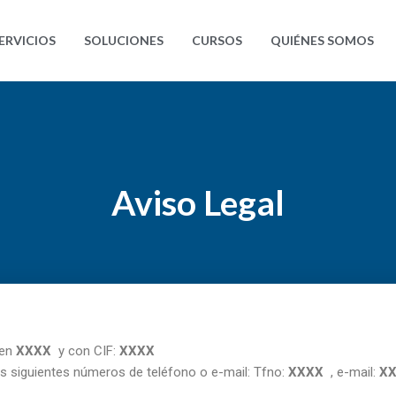
ERVICIOS
SOLUCIONES
CURSOS
QUIÉNES SOMOS
Aviso Legal
 en
XXXX
y con CIF:
XXXX
s siguientes números de teléfono o e-mail: Tfno:
XXXX
, e-mail:
X