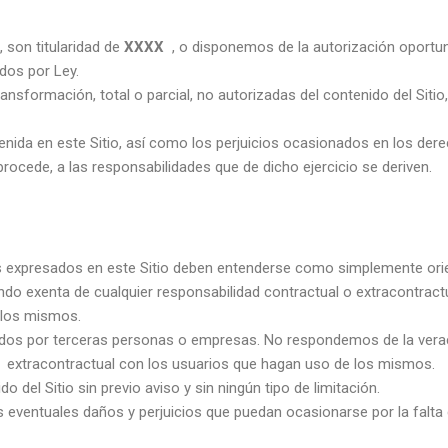
, son titularidad de
XXXX
, o disponemos de la autorización oportun
idos por Ley.
ransformación, total o parcial, no autorizadas del contenido del Siti
enida en este Sitio, así como los perjuicios ocasionados en los dere
i procede, a las responsabilidades que de dicho ejercicio se deriven.
s expresados en este Sitio deben entenderse como simplemente ori
ndo exenta de cualquier responsabilidad contractual o extracontract
e los mismos.
tados por terceras personas o empresas. No respondemos de la vera
o extracontractual con los usuarios que hagan uso de los mismos.
del Sitio sin previo aviso y sin ningún tipo de limitación.
 eventuales daños y perjuicios que puedan ocasionarse por la falta d