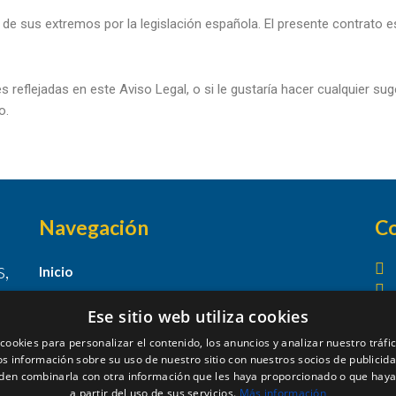
o de sus extremos por la legislación española. El presente contrato 
es reflejadas en este Aviso Legal, o si le gustaría hacer cualquier su
o.
Navegación
C
,
Inicio
Servicios
Ese sitio web utiliza cookies
Soluciones
cookies para personalizar el contenido, los anuncios y analizar nuestro tráf
Cursos
 información sobre su uso de nuestro sitio con nuestros socios de publicidad
den combinarla con otra información que les haya proporcionado o que haya
Quiénes Somos
a partir del uso de sus servicios.
Más información