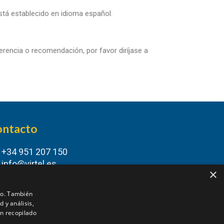
está establecido en idioma español.
gerencia o recomendación, por favor diríjase a
ontacto
+34 951 207 150
info@virtel.es
×
Málaga
ico. También
 y análisis,
n recopilado