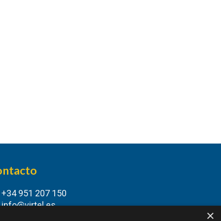
ontacto
+34 951 207 150
info@virtel.es
×
Málaga