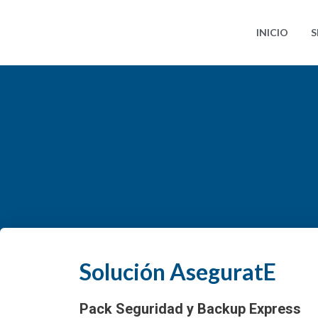
Ir
al
INICIO
S
contenido
Solución AseguratE
Pack Seguridad y Backup Express