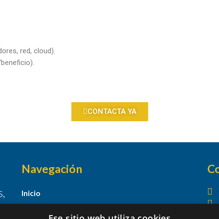
ores, red, cloud).
beneficio).
CONTACTA YA
Navegación
C
,
Inicio
Servicios
Ese sitio web utiliza cookies